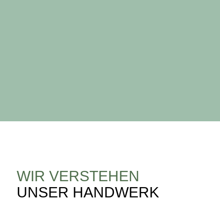
sehe in meinen Vorfahren große Vorbilder. Insbesondere
von meinem Vater habe ich gelernt, Fleischerei ist kein
Beruf sondern ein Handwerk, dass Verantwortung mit sich
bringt, für Mensch und Tier.“
Philipp Rosenstingl
WIR VERSTEHEN
UNSER HANDWERK