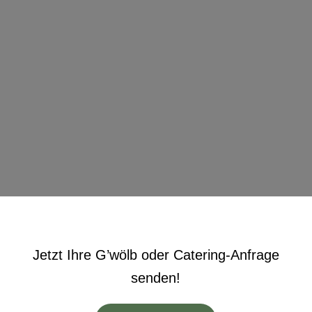
IHRER LOCATION
Um in den Genuss unserer Küche zu kommen, müssen
Sie nicht in unserem G’wölb Patz nehmen. Wir liefern
Ihnen Genusshäppchen fürs eigene Buffet direkt an Ihre
Location. Oder lieber Lust auf Barbecue? Gerne grillen wir
live für Sie und servieren heiß direkt vom Grill auf Ihre
Teller.
Jetzt Ihre G’wölb oder Catering-Anfrage
senden!